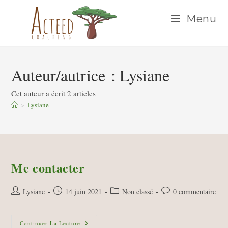
Skip
Menu
to
content
Auteur/autrice :
Lysiane
Cet auteur a écrit 2 articles
>
Lysiane
Me contacter
Auteur/autrice
Publication
Post
Commentaires
Lysiane
14 juin 2021
Non classé
0 commentaire
de
publiée :
category:
de
la
la
publication :
Me
publication :
Continuer La Lecture