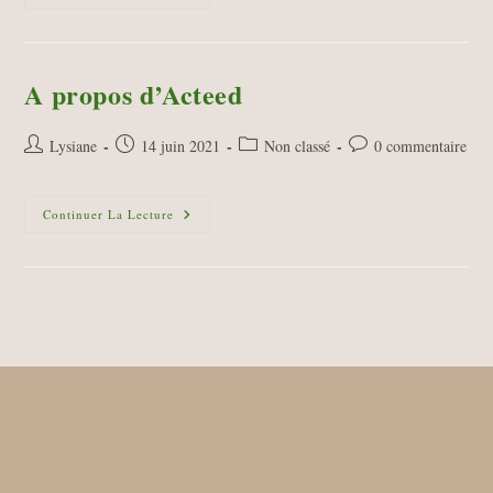
Contacter
A propos d’Acteed
Auteur/autrice
Publication
Post
Commentaires
Lysiane
14 juin 2021
Non classé
0 commentaire
de
publiée :
category:
de
la
la
publication :
A
publication :
Continuer La Lecture
Propos
D’Acteed